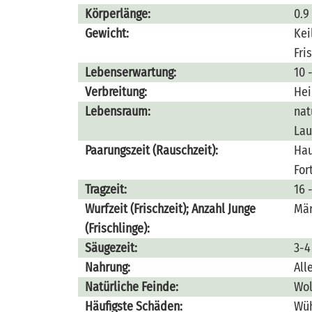
Körperlänge:
0.9
Gewicht:
Kei
Fri
Lebenserwartung:
10 
Verbreitung:
Hei
Lebensraum:
nat
Lau
Paarungszeit (Rauschzeit):
Hau
For
Tragzeit:
16 
Wurfzeit (Frischzeit); Anzahl Junge
Mär
(Frischlinge):
Säugezeit:
3-4
Nahrung:
All
Natürliche Feinde:
Wol
Häufigste Schäden:
Wüh